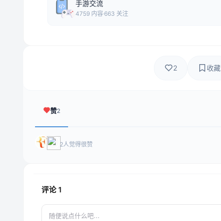
手游交流
4759 内容
663 关注
2
收藏
赞
2
2人觉得很赞
评论
1