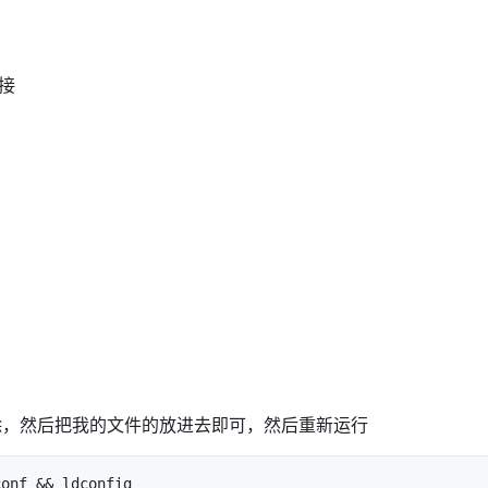
连接
件删除，然后把我的文件的放进去即可，然后重新运行
conf && ldconfig