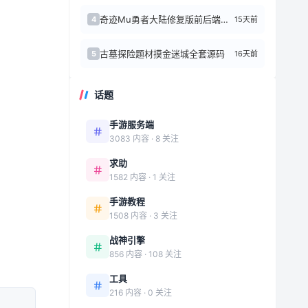
奇迹Mu勇者大陆修复版前后端源代码+Linux手工端
15天前
4
古墓探险题材摸金迷城全套源码
16天前
5
话题
手游服务端
3083 内容 · 8 关注
求助
1582 内容 · 1 关注
手游教程
1508 内容 · 3 关注
战神引擎
856 内容 · 108 关注
工具
216 内容 · 0 关注