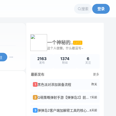
搜索
登录
一个神秘的..
LV13
这个人很懒，什么都没写~
注
2163
1374
6
发布
粉丝
关注
最新发布
更多
黑色派对添加装备流程
昨天
1
Q萌策略弹射手游【弹弹岛2】前后端全套源码+搭建教程
7天前
2
弹弹岛2客户端加解密工具的核心逻辑
8天前
3