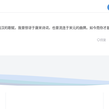
两汉的歌赋，我曾惊讶于唐宋诗词，也曾流连于宋元的曲牌。如今而你才
回复