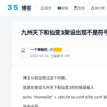
3
5
博客
<
/>
首页
视频
签到
排行榜
九州天下和仙变3架设出现不是符
一个神秘的..
LV13
448
2020-07-24
· 已编辑
博主以前出现过这个问题，
就是在架设九州天下和仙变3的时候是输入
echo "/home/lib" > /etc/ld.so.conf.d/lib.conf &
就会出现