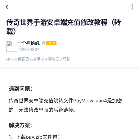
传奇世界手游安卓端充值修改教程（转
载）
一个神秘的..
LV13
2025-08-07
754 阅读
268 字
4 喜欢
3 评论
遇到问题：
传奇世界安卓端充值跳转文件PayView.luac4是加密
的，无法修改里面的后台链接。
解决方案：
1、下载pay.zip文件包；