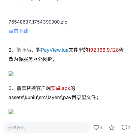
76548637_1754390900.zip
点击下载
2、解压后，将
PayView.lua
文件里的
192.168.9.128
修
改为你服务器外网IP；
3、覆盖替换客户端
安卓.apk
的
assets\kuniu\src\layers\pay目录里文件；
3、找到客户端META-INF目录里的
ANDROID.SF
和
说点什么...
4
3
MANIFEST.MF
文件，将里面的
PayView.lua4
修改为