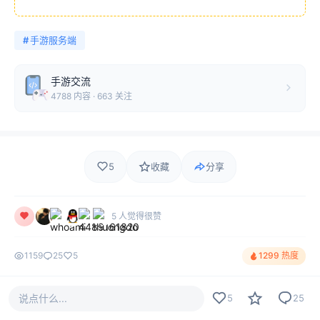
#
手游服务端
手游交流
4788 内容 · 663 关注
5
收藏
分享
5 人觉得很赞
1159
25
5
1299 热度
说点什么...
5
25
评论
最新
热门
只看作者
25