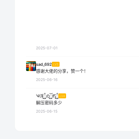
2025-07-01
sad_692
LV3
感谢大佬的分享，赞一个！
2025-06-16
༄浮࿆ྂのོ࿆朽࿆ྂ
LV4
解压密码多少
2025-06-15