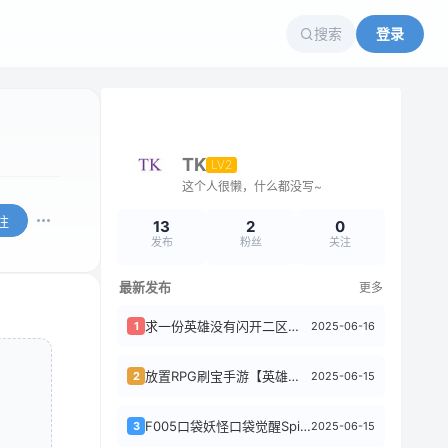
搜索
登录
TK
LV2
这个人很懒，什么都没写~
注
13
2
0
发布
粉丝
关注
最新发布
更多
求一份英雄没有闪开二区新区教程
2025-06-16
1
放置RPG刷宝手游【英雄有閃代金券内购法师双角色8倍速修复版】6月最新整理Lin...
2025-06-15
2
F005口袋妖怪口袋觉醒Spine动画源文件349个角色特效骨骼游戏CG素材
2025-06-15
3