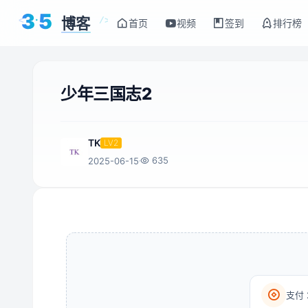
3
5
博客
<
/>
首页
视频
签到
排行榜
少年三国志2
TK
LV2
635
2025-06-15
支付 