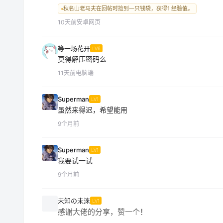
秋名山老马夫在回帖时捡到一只钱袋，获得1 经验值。
10天前
安卓网页
等一场花开
LV6
莫得解压密码么
11天前
电脑端
Superman
LV1
虽然来得迟，希望能用
9个月前
Superman
LV1
我要试一试
9个月前
未知の未涞
LV1
感谢大佬的分享，赞一个！