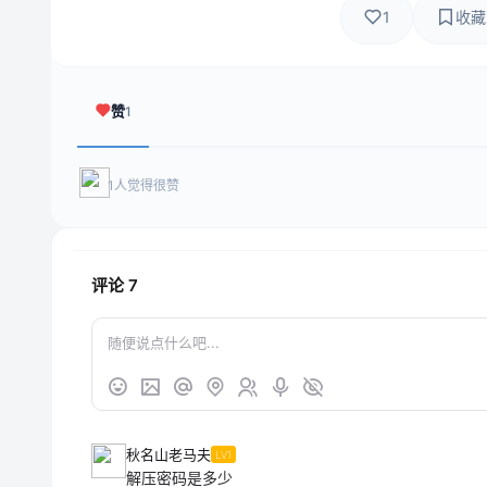
1
收藏
赞
1
1人觉得很赞
评论
7
秋名山老马夫
LV1
解压密码是多少