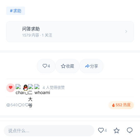
#
求助
问答求助
1579 内容 · 1 关注
4
收藏
分享
4 人觉得很赞
540
0
4
552 热度
评论
最新
热门
只看作者
说点什么...
4