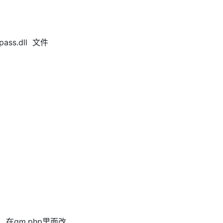
tpass.dll 文件
om 在gm.php里面改