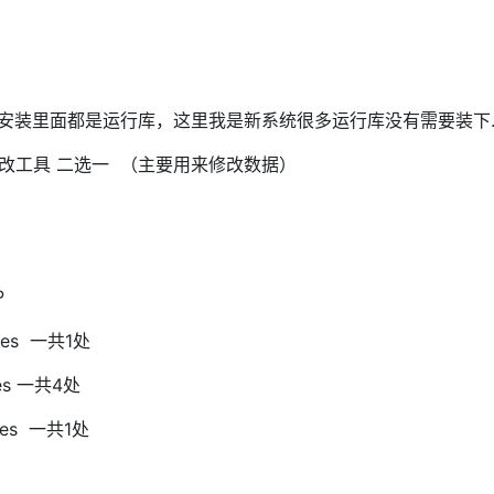
86 这个看需要安装里面都是运行库，这里我是新系统很多运行库没有需要装下
mongo修改工具 二选一 （主要用来修改数据）
P
rties 一共1处
ties 一共4处
rties 一共1处