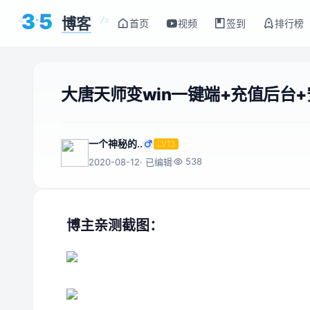
3
5
博客
<
/>
首页
视频
签到
排行榜
大唐天师变win一键端+充值后台
一个神秘的..
LV13
538
2020-08-12
· 已编辑
博主亲测截图：