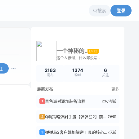
搜索
登录
一个神秘的..
LV13
这个人很懒，什么都没写~
注
2163
1374
6
发布
粉丝
关注
最新发布
更多
黑色派对添加装备流程
23小时前
1
Q萌策略弹射手游【弹弹岛2】前后端全套源码+搭建教程
7天前
2
弹弹岛2客户端加解密工具的核心逻辑
7天前
3