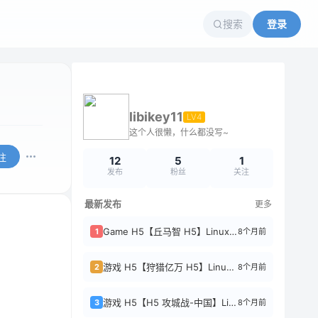
搜索
登录
libikey11
LV4
这个人很懒，什么都没写~
注
12
5
1
发布
粉丝
关注
最新发布
更多
Game H5【丘马智 H5】Linux 服务器 + 使用教程
8个月前
1
游戏 H5【狩猎亿万 H5】Linux 服务器 + 说明
8个月前
2
游戏 H5【H5 攻城战-中国】Linux 服务器 + 说明
8个月前
3