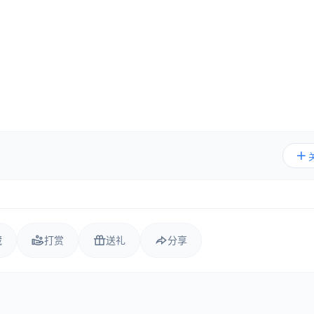
藏
打赏
送礼
分享