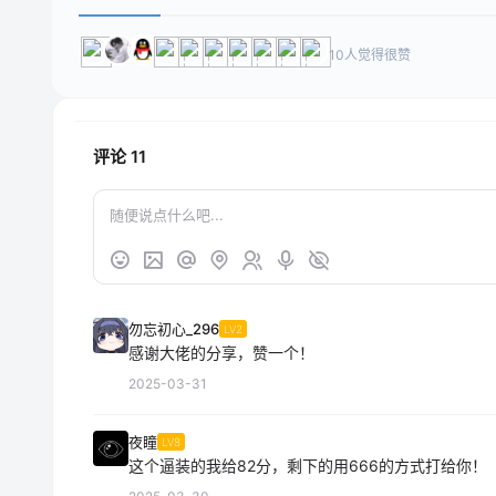
10人觉得很赞
评论
11
勿忘初心_296
LV2
感谢大佬的分享，赞一个！
2025-03-31
夜瞳
LV8
这个逼装的我给82分，剩下的用666的方式打给你！