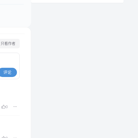
只看作者
评论
0