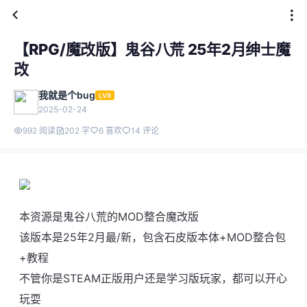
【RPG/魔改版】鬼谷八荒 25年2月绅士魔
改
我就是个bug
LV8
2025-02-24
992 阅读
202 字
6 喜欢
14 评论
本资源是鬼谷八荒的MOD整合魔改版
该版本是25年2月最/新，包含石皮版本体+MOD整合包
+教程
不管你是STEAM正版用户还是学习版玩家，都可以开心
玩耍