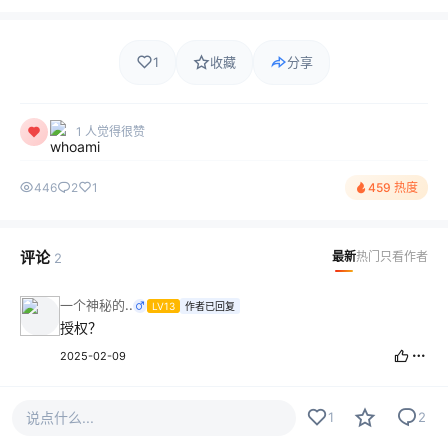
1
收藏
分享
1 人觉得很赞
446
2
1
459 热度
评论
最新
热门
只看作者
2
一个神秘的..
LV13
作者已回复
授权？
2025-02-09
冰雪传奇爱好者
LV4
作者
说点什么...
1
2
白猪3.1免授权的，更换14白猪端闪退
2025-02-09