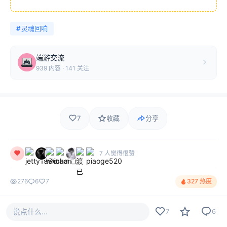
#
灵魂回响
端游交流
939 内容 · 141 关注
7
收藏
分享
7 人觉得很赞
276
6
7
327 热度
说点什么...
7
6
评论
最新
热门
只看作者
6