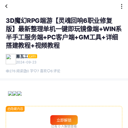
3D魔幻RPG端游【灵魂回响6职业修复
版】最新整理单机一键即玩镜像端+WIN系
半手工服务端+PC客户端+GM工具+详细
搭建教程+视频教程
搬瓦工
LV11
2024-09-23
276 阅读
0 字
7 喜欢
6 评论
隐藏内容
立即解锁
已有
0
人解锁查看