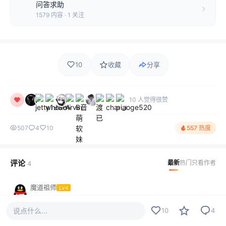
问答求助
1579 内容 · 1 关注
10
收藏
分享
10 人觉得很赞
507
4
10
557 热度
评论
最新
热门
只看作者
4
魔道祖师
LV4
需要可以找我修
说点什么...
10
4
2024-08-24