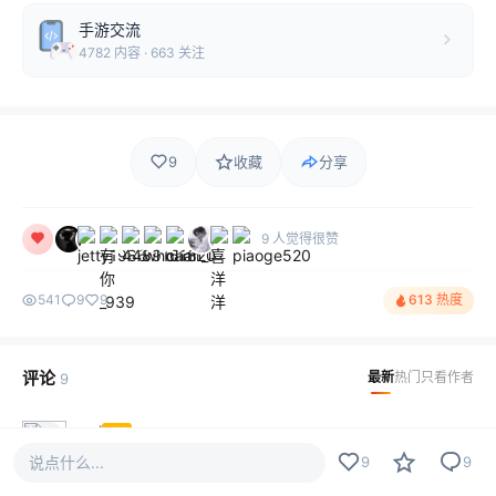
手游交流
4782 内容 · 663 关注
9
收藏
分享
9 人觉得很赞
541
9
9
613 热度
评论
最新
热门
只看作者
9
mxwl
LV1
这个逼装的我给82分，剩下的用666的方式打给你！
说点什么...
9
9
2025-02-04