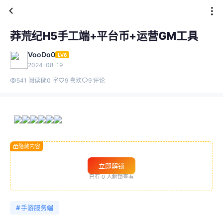
莽荒纪H5手工端+平台币+运营GM工具
VooDo0
LV6
2024-08-19
541 阅读
0 字
9 喜欢
9 评论
隐藏内容
立即解锁
已有
0
人解锁查看
#
手游服务端