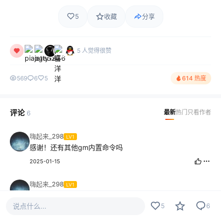
5
收藏
分享
5 人觉得很赞
569
6
5
614 热度
评论
最新
热门
只看作者
6
嗨起来_298
LV1
感谢！还有其他gm内置命令吗
2025-01-15
嗨起来_298
LV1
已经替换了文件，手机怎么打开gm命令操作？
说点什么...
5
6
2025-01-14