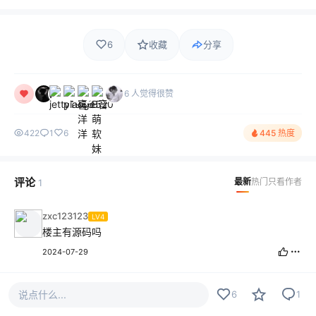
6
收藏
分享
6 人觉得很赞
422
1
6
445 热度
评论
最新
热门
只看作者
1
zxc123123
LV4
楼主有源码吗
2024-07-29
说点什么...
6
1