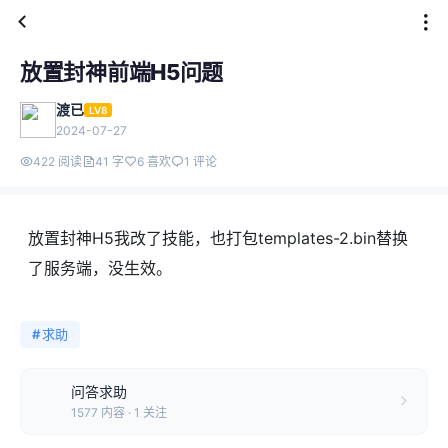
​放置封神前端H5问题
渡已
LV8
2024-07-27
422 阅读
41 字
6 喜欢
1 评论
放置封神H5我改了技能，也打包templates-2.bin替换
了服务端，没生效。
#
求助
问答求助
1577 内容 · 1 关注