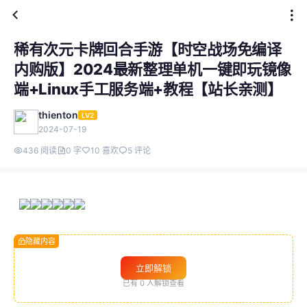
稀有次元卡牌回合手游【时空战场免编译
内购版】2024最新整理单机一键即玩镜像
端+Linux手工服务端+教程【站长亲测】
thienton
LV2
2024-07-19
436 阅读
0 字
10 喜欢
5 评论
隐藏内容
立即解锁
已有
0
人解锁查看