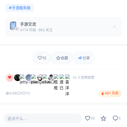
#
手游服务端
手游交流
4774 内容 · 663 关注
10
收藏
分享
10 人觉得很赞
436
5
10
491 热度
评论
最新
热门
只看作者
5
说点什么...
10
5
flixy121
LV1