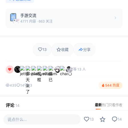
手游交流
4771 内容 · 663 关注
13
收藏
分享
等 13 人
435
14
13
544 热度
评论
最新
热门
只看作者
14
Paintedlove~
说点什么...
13
14
LV1
感谢大佬的分享，赞一个！