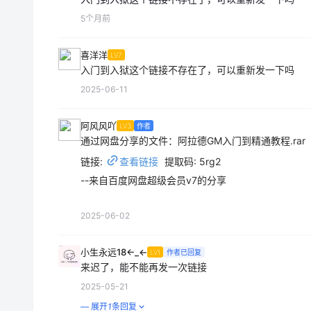
5个月前
喜洋洋
LV7
入门到入狱这个链接不存在了，可以重新发一下吗
2025-06-11
阿风风吖
LV3
作者
通过网盘分享的文件：阿拉德GM入门到精通教程.rar
链接:
查看链接
提取码: 5rg2
--来自百度网盘超级会员v7的分享
2025-06-02
小生永远18←_←
LV1
作者已回复
来迟了，能不能再发一次链接
2025-05-21
— 展开
1
条回复