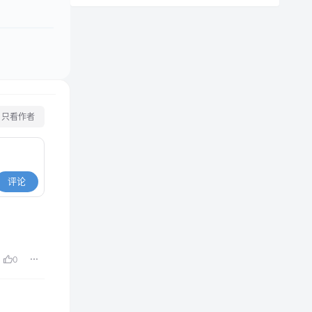
只看作者
评论
0