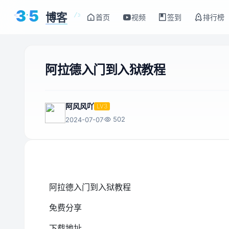
3
5
博客
<
/>
首页
视频
签到
排行榜
阿拉德入门到入狱教程
阿风风吖
LV3
502
2024-07-07
阿拉德入门到入狱教程
免费分享
下载地址