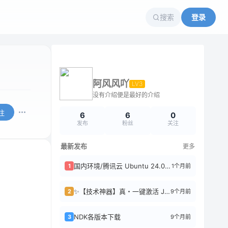
搜索
登录
阿风风吖
LV3
没有介绍便是最好的介绍
注
6
6
0
发布
粉丝
关注
最新发布
更多
国内环境/腾讯云 Ubuntu 24.04 完美安装 Codex CLI 避坑指...
1个月前
1
✨【技术神器】真・一键激活 JetBrains 全家桶！三系统通用，0 手动操作...
9个月前
2
NDK各版本下载
9个月前
3