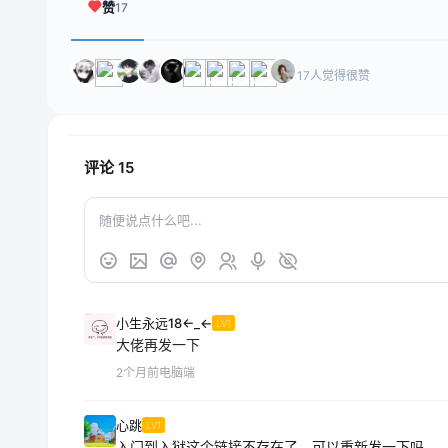
赞
17
17人觉得很赞
评论
15
小生永远18←_←
LV1
大佬再发一下
2个月前
电脑端
心跳
LV1
入门到入狱这个链接不存在了，可以重新发一下吗