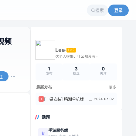
搜索
登录
视频
Lee·
LV2
这个人很懒，什么都没写~
1
3
0
发布
粉丝
关注
注
最新发布
更多
[一键安装] 鸣潮单机版 一鍵安裝 (最新秦鸣) 免虚拟机 亲测可玩 亲测可玩 ...
2024-07-02
1
话题
手游服务端