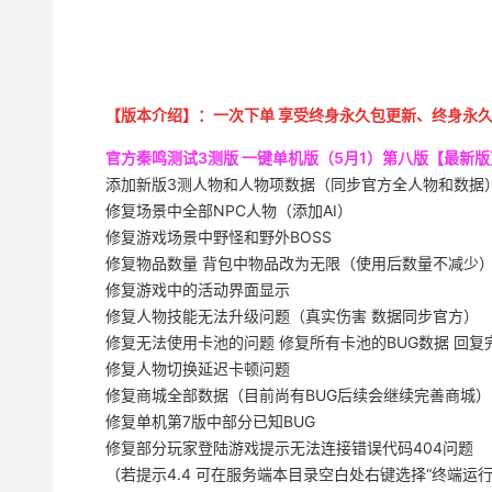
【版本介绍】：一次下单 享受终身永久包更新、终身永久
官方秦鸣测试3测版 一键单机版（5月1）第八版【最新版
添加新版3测人物和人物项数据（同步官方全人物和数据
修复场景中全部NPC人物（添加AI）
修复游戏场景中野怪和野外BOSS
修复物品数量 背包中物品改为无限（使用后数量不减少
修复游戏中的活动界面显示
修复人物技能无法升级问题（真实伤害 数据同步官方）
修复无法使用卡池的问题 修复所有卡池的BUG数据 回复
修复人物切换延迟卡顿问题
修复商城全部数据（目前尚有BUG后续会继续完善商城）
修复单机第7版中部分已知BUG
修复部分玩家登陆游戏提示无法连接错误代码404问题
（若提示4.4 可在服务端本目录空白处右键选择“终端运行”执行