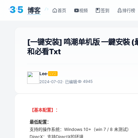
3
5
博客
<
/>
首页
视频
签到
排行榜
[一键安装] 鸣潮单机版 一鍵安裝 
和必看Txt
Lee·
LV2
4945
2024-07-02
· 已编辑
【基本配置】：
最低配置：
支持的操作系统：Windows 10+（win 7 / 8 未测试）
DirecX：支持DirectX的环境