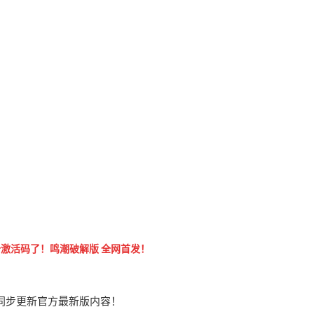
激活码了！鸣潮破解版 全网首发！
同步更新官方最新版内容！