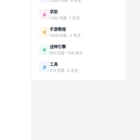
3083 内容 · 8 关注
求助
1582 内容 · 1 关注
手游教程
1508 内容 · 3 关注
战神引擎
856 内容 · 108 关注
工具
216 内容 · 0 关注