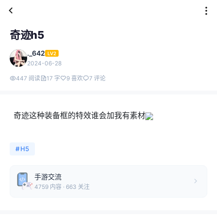
奇迹h5
._642
LV2
2024-06-28
447 阅读
17 字
9 喜欢
7 评论
奇迹这种装备框的特效谁会加我有素材
#
H5
手游交流
4759 内容 · 663 关注