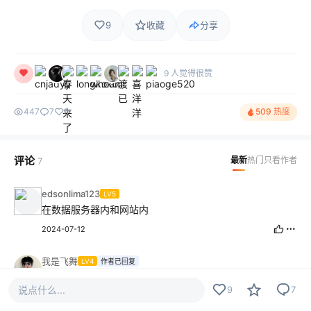
9
收藏
分享
9 人觉得很赞
447
7
9
509 热度
评论
最新
热门
只看作者
7
edsonlima123
LV5
在数据服务器内和网站内
2024-07-12
我是飞舞
LV4
作者已回复
是序列针
说点什么...
9
7
2024-06-29