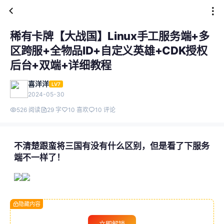
稀有卡牌【大战国】Linux手工服务端+多
区跨服+全物品ID+自定义英雄+CDK授权
后台+双端+详细教程
喜洋洋
LV7
2024-05-30
526 阅读
29 字
10 喜欢
10 评论
不清楚跟蛮将三国有没有什么区别，但是看了下服务
端不一样了！
隐藏内容
立即解锁