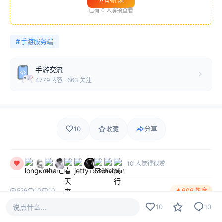
已有
0
人解锁查看
#
手游服务端
手游交流
4779 内容 · 663 关注
10
收藏
分享
10 人觉得很赞
526
10
10
606 热度
说点什么...
10
10