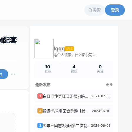
搜索
登录
M配套
lqqq
LV2
这个人很懒，什么都没写~
10
4
0
发布
粉丝
关注
注
最新发布
更多
白日门传奇旺旺无限刀跨服怎么进
2024-07-30
1
搬运t9/Q版回合手游【最强魔力宝贝完整版】Win系服务端+安卓苹果双端+多区+...
2024-07-01
2
少年三国志3为啥第二次就进不去了
2024-06-03
3