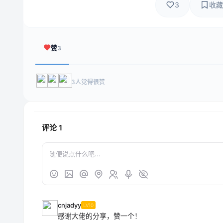
3
收藏
赞
3
3人觉得很赞
评论
1
cnjadyy
LV10
感谢大佬的分享，赞一个！