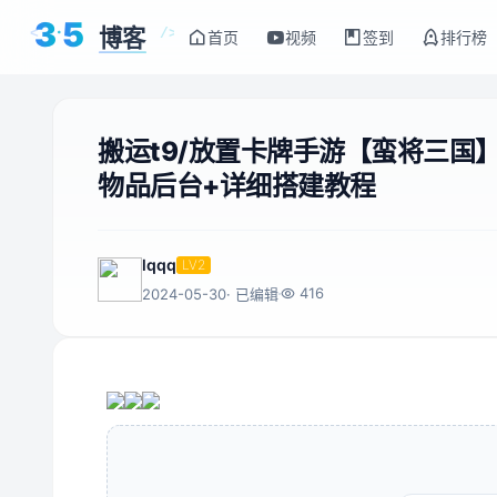
3
5
博客
<
/>
首页
视频
签到
排行榜
搬运t9/放置卡牌手游【蛮将三国】
物品后台+详细搭建教程
lqqq
LV2
416
2024-05-30
· 已编辑