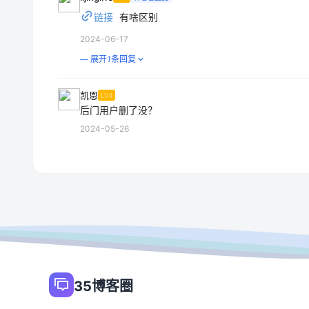
链接
有啥区别
2024-06-17
— 展开
1
条回复
凯恩
LV4
后门用户删了没？
2024-05-26
35博客圈