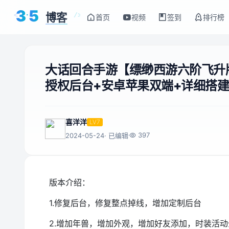
3
5
博客
<
/>
首页
视频
签到
排行榜
大话回合手游【缥缈西游六阶飞升版
授权后台+安卓苹果双端+详细搭
喜洋洋
LV7
397
2024-05-24
· 已编辑
版本介绍：
1.修复后台，修复整点掉线，增加定制后台
2.增加年兽，增加外观，增加好友添加，时装活动