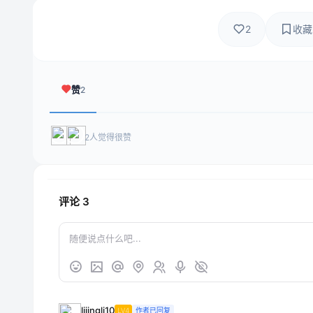
2
收藏
赞
2
2人觉得很赞
评论
3
lijingli10
LV4
作者已回复