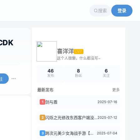
搜索
登录
DK
喜洋洋
LV7
这个人很懒，什么都没写~
46
8
6
发布
粉丝
关注
注
最新发布
更多
剑与盾
2025-07-16
1
闪烁之光修改东西客户端没有同步
2025-07-12
2
跨次元美少女海战手游【少女战舰】最新整理WIN系半手工服务端+本地注册+安卓+详...
2025-07-04
3