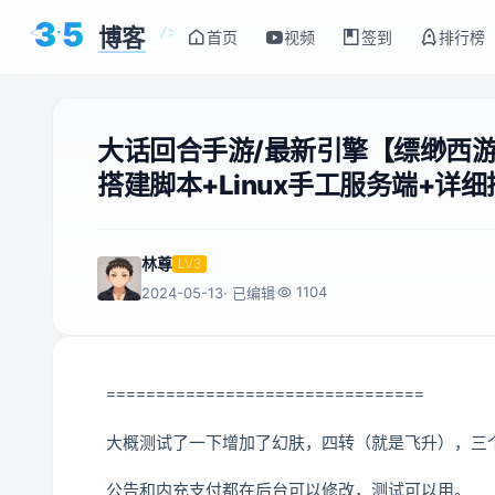
3
5
博客
<
/>
首页
视频
签到
排行榜
大话回合手游/最新引擎【缥缈西游
搭建脚本+Linux手工服务端+详
林尊
LV3
1104
2024-05-13
· 已编辑
================================
大概测试了一下增加了幻肤，四转（就是飞升），三
公告和内充支付都在后台可以修改，测试可以用。