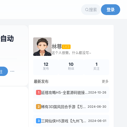
搜索
登录
全自动
林尊
LV3
这个人很懒，什么都没写~
12
10
1
发布
粉丝
关注
注
最新发布
更多
延禧攻略H5-全套源码链接失效了 刚付费查看内容
2024-10-26
1
稀有3D国风回合手游【万灵山海之镜修复版】+安卓苹果双端+GM授权后台+假人陪玩...
2024-06-30
2
三网仙侠H5游戏【九州飞凰录H5】+全套源码+GM授权后台+简易安卓APP+Li...
2024-06-01
3