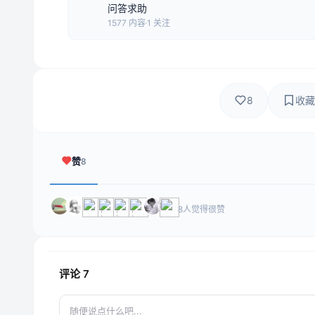
问答求助
1577 内容
1 关注
8
收藏
赞
8
8人觉得很赞
评论
7