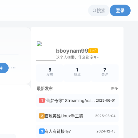
搜索
登录
bboynam99
LV9
这个人很懒，什么都没写~
注
5
1
7
发布
粉丝
关注
最新发布
更多
“仙梦奇缘” StreamingAssets更新一期
2025-06-01
1
百炼英雄Linux手工端
2025-03-04
2
有人有链接吗?
2024-12-15
3