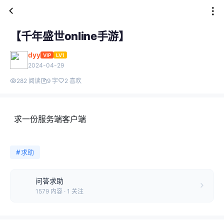
【千年盛世online手游】
dyy
VIP
LV1
2024-04-29
282 阅读
9 字
2 喜欢
求一份服务端客户端
#
求助
问答求助
1579 内容 · 1 关注