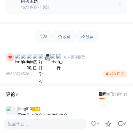
问答求助
1577 内容 · 1 关注
8
收藏
分享
8 人觉得很赞
369
6
8
423 热度
评论
最新
热门
只看作者
6
lijingli10
LV4
需要使用签名工具进行签名
说点什么...
8
6
2024-05-17