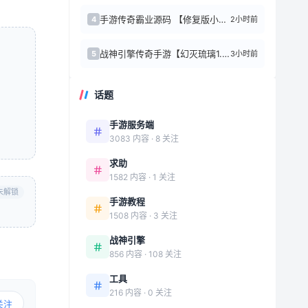
手游传奇霸业源码 【修复版小春传奇】白日门光柱版一键端+在线GM后台+外网教程
2小时前
4
战神引擎传奇手游【幻灭琉璃1.96合击版】1.96合击服务端+特戒+军章+神章
3小时前
5
话题
手游服务端
3083 内容 · 8 关注
求助
1582 内容 · 1 关注
未解锁
手游教程
1508 内容 · 3 关注
战神引擎
856 内容 · 108 关注
工具
216 内容 · 0 关注
关注