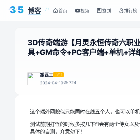
3
5
博客
<
/>
首页
视频
签到
排行榜
3D传奇端游【月灵永恒传奇六职业侍
具+GM命令+PC客户端+单机+
搬瓦工
LV11
724
2024-04-19
这个端外网貌似只能同时在线五个人，也可以单机
测试前期打怪的时候多按几下f1会有两个侍女以
具体的自测，介意勿下！