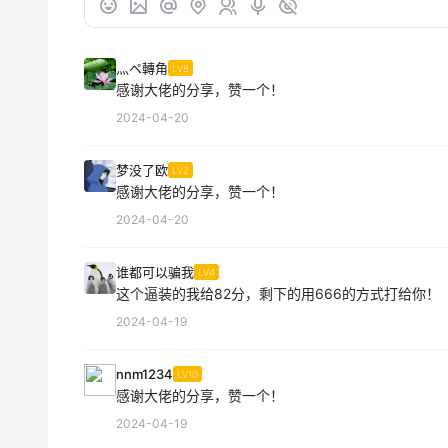
灬ペ轉角
LV8
感谢大佬的分享，赞一个！
2024-04-20
梦没了欧
LV2
感谢大佬的分享，赞一个！
2024-04-20
谁都可以骗我
LV4
这个逼装的我给82分，剩下的用666的方式打给你！
2024-04-19
nnm1234
LV10
感谢大佬的分享，赞一个！
2024-04-19