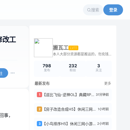
搜索
登录
修改工
搬瓦工
LV11
本人大部分资源都是搬运的，勿充钱购买，不解答问题
798
232
3
发布
粉丝
关注
注
最新发布
更多
【逗比飞仙-逆神OL】典藏RPG页游Linux服务端+货币修改教程+架设教程
31分钟前
1
【房子改造合成H5】休闲三网小游戏 Win+Linux服务端+架设教程
1小时前
2
回事，
【小鸟排序H5】休闲三网小游戏H5游戏Win+Linux服务端+架设教程
2小时前
3