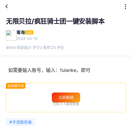
无限贝拉/疯狂骑士团一键安装脚本
看海
LV3
2024-04-18
555 阅读
21 字
3 喜欢
5 评论
如需要输入账号，输入：fulanke，即可
隐藏内容
立即解锁
已有
0
人解锁查看
#
手游服务端