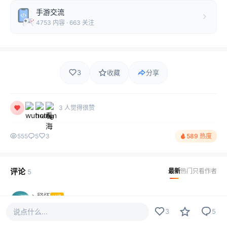
手游交流
4753 内容 · 663 关注
3
收藏
分享
3 人觉得很赞
555
5
3
589 热度
评论
最新
热门
只看作者
5
丶释怀
LV1
感谢大佬的分享，赞一个！
说点什么...
3
5
2024-11-14