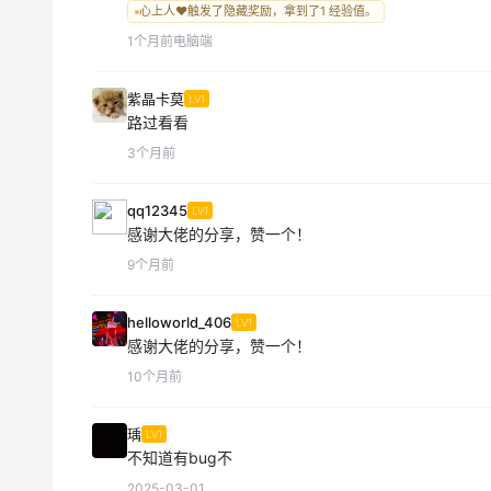
心上人❤️触发了隐藏奖励，拿到了1 经验值。
1个月前
电脑端
紫晶卡莫
LV1
路过看看
3个月前
qq12345
LV1
感谢大佬的分享，赞一个！
9个月前
helloworld_406
LV1
感谢大佬的分享，赞一个！
10个月前
瑀
LV1
不知道有bug不
2025-03-01