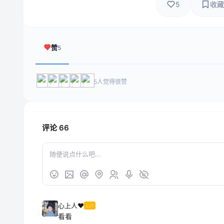
5
收藏
赞
5
5人觉得很赞
评论
66
心上人❤️
LV1
看看