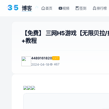
3
5
博客
<
/>
首页
视频
签到
排行榜
【免费】 三网H5游戏【无限贝拉/
+教程
4489161820
LV7
467
2024-04-18