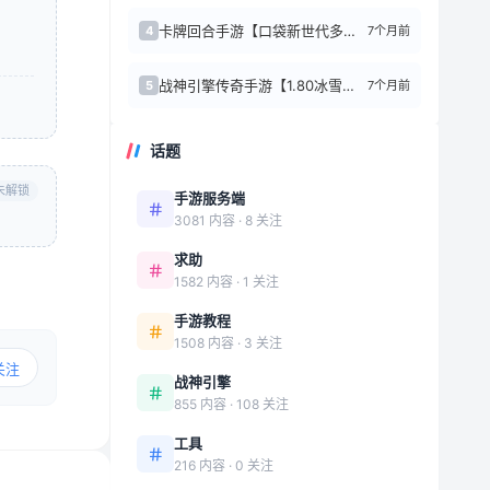
卡牌回合手游【口袋新世代多区跨服内购版】最新整理单机一键即玩镜像端+Linux手...
7个月前
4
战神引擎传奇手游【1.80冰雪传奇70大陆超变版-白猪3.1】最新整理Win系特...
7个月前
5
话题
未解锁
手游服务端
3081 内容 · 8 关注
求助
1582 内容 · 1 关注
手游教程
1508 内容 · 3 关注
关注
战神引擎
855 内容 · 108 关注
工具
216 内容 · 0 关注