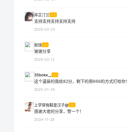
岸芷汀兰
LV2
支持支持支持支持支持
2025-02-23
就钱
LV1
谢谢分享
2025-02-12
35boke__
LV1
这个逼装的我给82分，剩下的用666的方式打给你！
2025-01-24
上学穿拖鞋是汉子@
LV1
感谢大佬的分享，赞一个！
2024-11-28