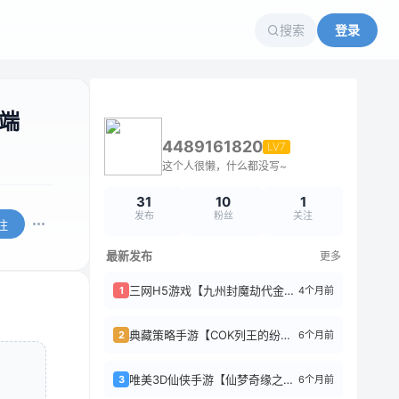
搜索
登录
务端
4489161820
LV7
这个人很懒，什么都没写~
31
10
1
发布
粉丝
关注
注
最新发布
更多
三网H5游戏【九州封魔劫代金券内购定制版】3月最新整理Linux手工服务端+管理...
4个月前
1
典藏策略手游【COK列王的纷争V6.12】最新整理WIN系服务端+安卓+GM后台...
6个月前
2
唯美3D仙侠手游【仙梦奇缘之纪元仙途平台币内购跨服版】2026最新整理Win系服...
6个月前
3