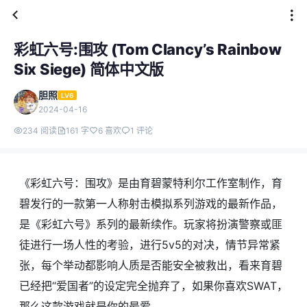
彩虹六号:围攻 (Tom Clancy’s Rainbow
Six Siege) 简体中文版
胆照
LV6
2024-04-16
234 阅读
161 字
6 喜欢
1 评论
《彩虹六号：围攻》是由育碧蒙特利尔工作室制作，育
碧发行的一款第一人称射击模拟系列游戏的最新作品，
是《彩虹六号》系列的最新续作。玩家将扮演警察或匪
徒进行一场人性的考验，进行5v5的对决，情节异常紧
张，每个举动都影响人质是否能安全被救出，看来育碧
已经把“爱国者”的设定完全抛弃了，如果你喜欢SWAT，
那么这款游戏就是你的最爱。