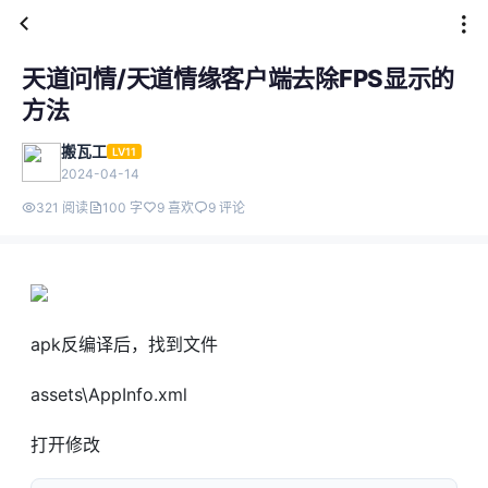
天道问情/天道情缘客户端去除FPS显示的
方法
搬瓦工
LV11
2024-04-14
321 阅读
100 字
9 喜欢
9 评论
apk反编译后，找到文件
assets\AppInfo.xml
打开修改