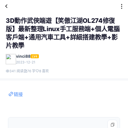
3D動作武俠端遊【笑傲江湖OL274修復
版】最新整理Linux手工服務端+個人電腦
客戶端+通用汽車工具+詳細搭建教學+影
片教學
vinci88
LV4
2023-12-21
341 阅读
76 字
8 喜欢
链接