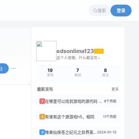
搜索
登录
edsonlima123
LV5
这个人很懒，什么都没写~
注
19
7
8
发布
粉丝
关注
最新发布
更多
在哪里可以找到游戏的源代码 永恒之刃 H5
9个月前
1
有谁有这个源游戏h5，相同
11个月前
2
唯美仙侠苍之纪元之异界英雄传说_Linux学习手工服务端_通用语音视频教程_GM...
2024-01-13
3