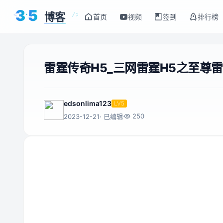
3
5
博客
<
/>
首页
视频
签到
排行榜
雷霆传奇H5_三网雷霆H5之至尊雷霆
edsonlima123
LV5
250
2023-12-21
· 已编辑