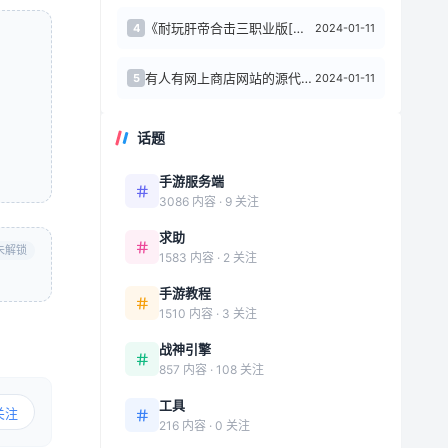
《耐玩肝帝合击三职业版[白猪3]传奇手游》通用视频教程，包含安卓和iOS双端操作...
2024-01-11
4
有人有网上商店网站的源代码吗？ 对于奇迹甲骨文mu h5游戏？
2024-01-11
5
话题
手游服务端
3086 内容 · 9 关注
求助
未解锁
1583 内容 · 2 关注
手游教程
1510 内容 · 3 关注
战神引擎
857 内容 · 108 关注
工具
关注
216 内容 · 0 关注