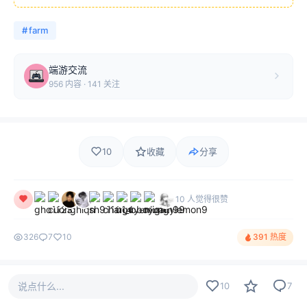
#
farm
端游交流
956 内容 · 141 关注
10
收藏
分享
10 人觉得很赞
326
7
10
391 热度
评论
最新
热门
只看作者
说点什么...
7
10
7