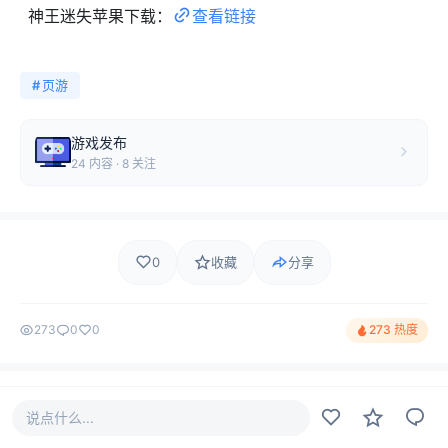
神王迷失苹果下载：
查看链接
#
页游
游戏发布
24 内容 · 8 关注
0
收藏
分享
273
0
0
273 热度
评论
最新
热门
只看作者
说点什么...