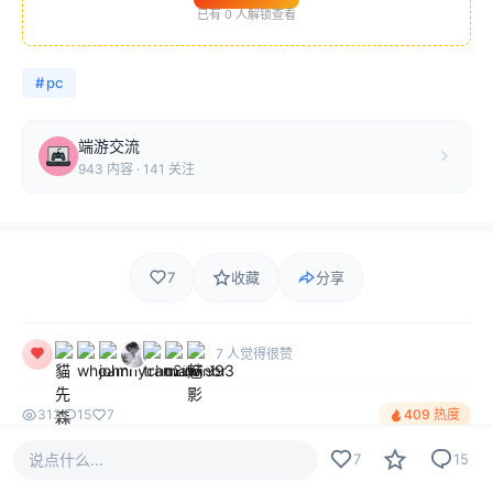
已有
0
人解锁查看
#
pc
端游交流
943 内容 · 141 关注
7
收藏
分享
7 人觉得很赞
313
15
7
409 热度
说点什么...
7
15
评论
最新
热门
只看作者
15