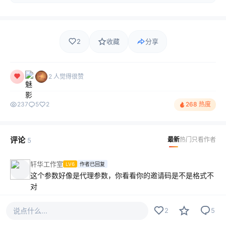
2
收藏
分享
2 人觉得很赞
237
5
2
268 热度
评论
最新
热门
只看作者
5
轩华工作室
LV6
作者已回复
这个参数好像是代理参数，你看看你的邀请码是不是格式不
对
2023-06-06
说点什么...
2
5
逗猫
LV10
作者