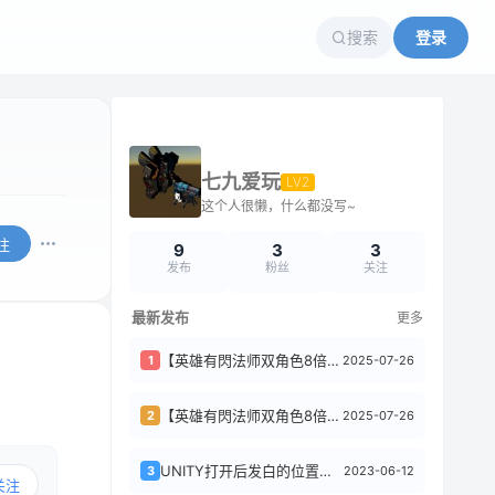
搜索
登录
七九爱玩
LV2
这个人很懒，什么都没写~
注
9
3
3
发布
粉丝
关注
最新发布
更多
【英雄有閃法师双角色8倍速150章版】7月最新整理Linux手工服务端+加解密工...
2025-07-26
1
【英雄有閃法师双角色8倍速10000级版】7月最新整理Linux手工服务端+加解...
2025-07-26
2
UNITY打开后发白的位置是什么原因呢 求助
2023-06-12
3
关注