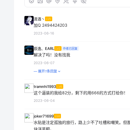
清酒丶
LV5
加Q 2494424203
2023-06-16
辰逸、EARL
LV2
作者已回复
解决了吗！没有找我
2023-06-07
— 展开
1
条回复
tramnhi1993
LV6
这个逼装的我给82分，剩下的用666的方式打给你！
2023-06-04
joker71699
LV4
水贴是注定孤独的旅行，路上少不了吐槽和嘲笑。但
块洋芋粑。