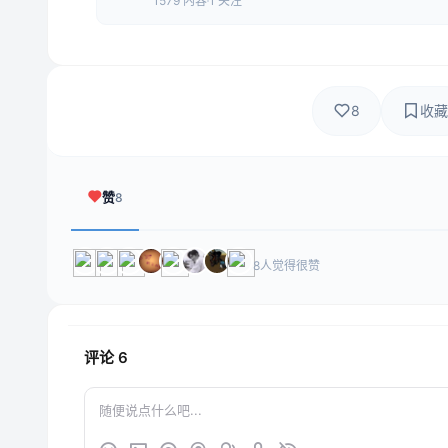
1579 内容
1 关注
8
收藏
赞
8
8人觉得很赞
评论
6