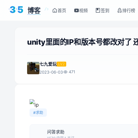
3
5
博客
<
/>
首页
视频
签到
排行榜
unity里面的IP和版本号都改对
七九爱玩
LV2
471
2023-06-03
ip
#求助
问答求助