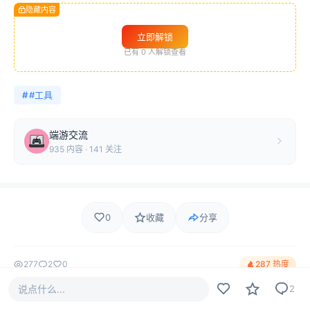
隐藏内容
立即解锁
已有
0
人解锁查看
#
#工具
端游交流
935 内容 · 141 关注
0
收藏
分享
277
2
0
287 热度
说点什么...
2