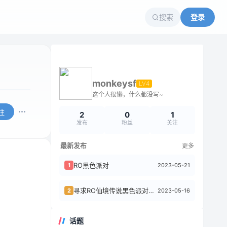
搜索
登录
monkeysf
LV4
这个人很懒，什么都没写~
注
2
0
1
发布
粉丝
关注
最新发布
更多
RO黑色派对
2023-05-21
1
寻求RO仙境传说黑色派对发送道具的问题
2023-05-16
2
话题