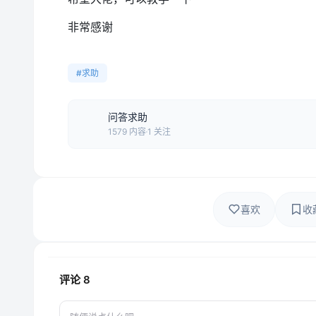
非常感谢
#求助
问答求助
1579 内容
1 关注
喜欢
收
评论
8