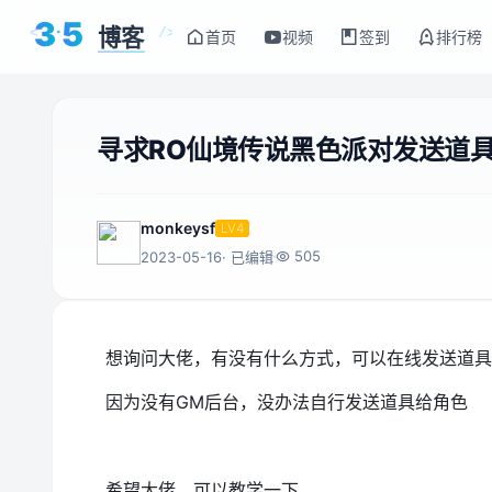
3
5
博客
<
/>
首页
视频
签到
排行榜
寻求RO仙境传说黑色派对发送道
monkeysf
LV4
505
2023-05-16
· 已编辑
想询问大佬，有没有什么方式，可以在线发送道具
因为没有GM后台，没办法自行发送道具给角色
希望大佬，可以教学一下