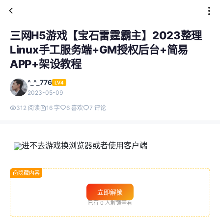
三网H5游戏【宝石雷霆霸主】2023整理
Linux手工服务端+GM授权后台+简易
APP+架设教程
^_^_776
LV4
2023-05-09
312 阅读
16 字
6 喜欢
7 评论
进不去游戏换浏览器或者使用客户端
隐藏内容
立即解锁
已有
0
人解锁查看