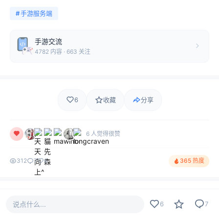
#
手游服务端
手游交流
4782 内容 · 663 关注
6
收藏
分享
6 人觉得很赞
312
7
6
365 热度
评论
最新
热门
只看作者
7
说点什么...
6
7
上线只为等梦
LV1