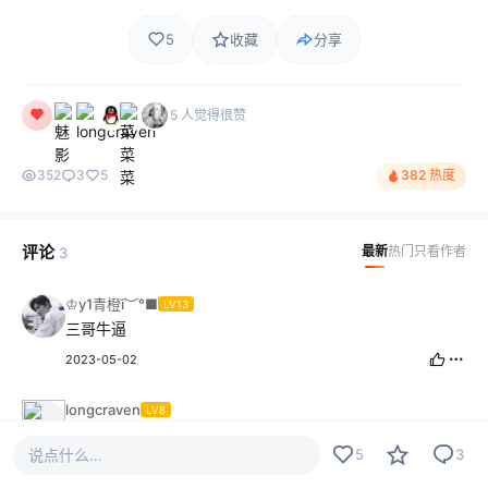
5
收藏
分享
5 人觉得很赞
352
3
5
382 热度
评论
最新
热门
只看作者
3
♔y1青橙ī︶°■
LV13
三哥牛逼
2023-05-02
longcraven
LV8
这个逼装的我给82分，剩下的用666的方式打给你！
说点什么...
5
3
2023-05-02