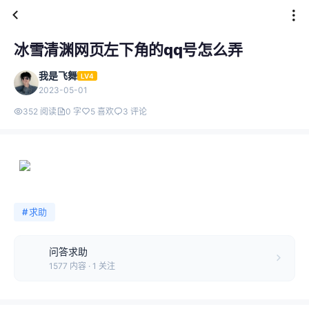
冰雪清渊网页左下角的qq号怎么弄
我是飞舞
LV4
2023-05-01
352 阅读
0 字
5 喜欢
3 评论
#
求助
问答求助
1577 内容 · 1 关注