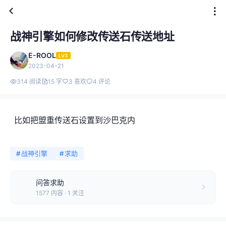
战神引擎如何修改传送石传送地址
E-ROOL
LV3
2023-04-21
314 阅读
15 字
3 喜欢
4 评论
比如把盟重传送石设置到沙巴克内
#
战神引擎
#
求助
问答求助
1577 内容 · 1 关注