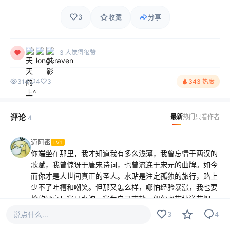
3
收藏
分享
3 人觉得很赞
314
4
3
343 热度
评论
最新
热门
只看作者
4
迈阿密
LV1
你端坐在那里，我才知道我有多么浅薄，我曾忘情于两汉的
歌赋，我曾惊讶于唐宋诗词，也曾流连于宋元的曲牌。如今
而你才是人世间真正的圣人。水贴是注定孤独的旅行，路上
少不了吐槽和嘲笑。但那又怎么样，哪怕经验暴涨，我也要
抢的漂亮！我是水神，我为自己带盐，偶尔也带块洋芋粑。
2023-04-22
说点什么...
3
4