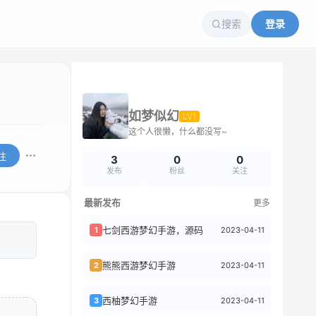
搜索
登录
如梦似幻
LV1
这个人很懒，什么都没写~
注
3
0
0
发布
粉丝
关注
最新发布
更多
七剑西游梦幻手游，源码
2023-04-11
1
熊熊西游梦幻手游
2023-04-11
2
西柚梦幻手游
2023-04-11
3