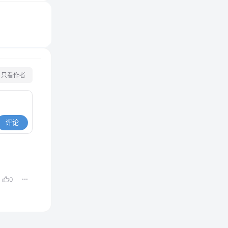
只看作者
评论
0