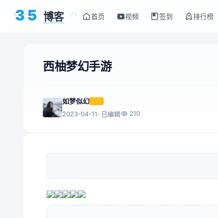
3
5
博客
<
/>
首页
视频
签到
排行榜
西柚梦幻手游
如梦似幻
LV1
210
2023-04-11
· 已编辑