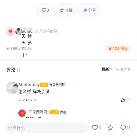
3
收藏
分享
3 人觉得很赞
369
11
3
433 热度
评论
最新
热门
只看作者
11
Abetterday
LV1
作者已回复
怎么样 解决了没
2023-07-21
✨印象西湖雨✨
LV4
作者
早解决了
2023-07-28
说点什么...
3
11