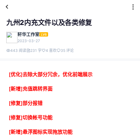
九州2内充文件以及各类修复
轩华工作室
LV6
2023-03-27
443 阅读
231 字
4 喜欢
35 评论
[优化]去除大部分冗余，优化前端展示
[新增]充值跳转界面
[修复]部分报错
[修复]切换帐号功能
[新增]悬浮图标实现拖放功能