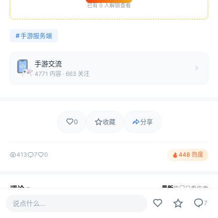
已有
0
人解锁查看
#
手游服务端
手游交流
4771 内容 · 663 关注
0
收藏
分享
413
7
0
448 热度
评论
最新
热门
只看作者
7
说点什么...
7
用户_5983
LV2