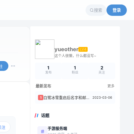
搜索
登录
yueother
LV4
这个人很懒，什么都没写~
注
1
1
2
发布
粉丝
关注
最新发布
更多
白鹭冰雪重启后名字和邮件中文会变问号，数据库也是
2023-03-06
1
话题
关注
手游服务端