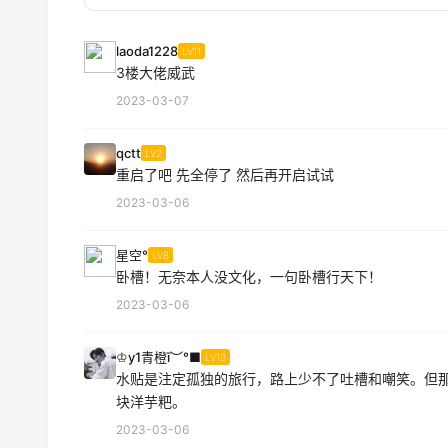
laoda1228
LV11
3楼大佬威武
2023-03-07
qctt
LV2
重启了吧 先全停了 然后再开启试试
2023-03-06
星空°
LV8
卧槽！无奈本人没文化，一句卧槽行天下！
2023-03-06
♔y1青橙ī︶°■
LV13
水贴是注定孤独的旅行，路上少不了吐槽和嘲笑。但
块洋芋粑。
2023-03-06