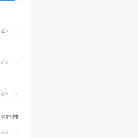
0
0
0
，偶尔也带
0