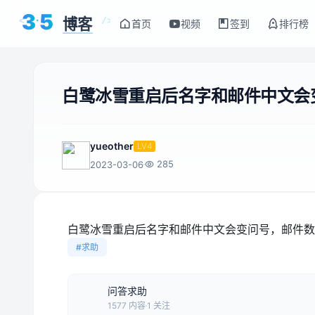
3
5
博客
<
/>
首页
视频
签到
排行榜
白鹭冰雪重启后名字和邮件中文会
yueother
LV4
285
2023-03-06
白鹭冰雪重启后名字和邮件中文会变问号，邮件数
#求助
问答求助
1577 内容
1 关注