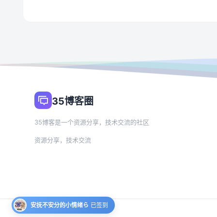
35博客圈
35博客是一个资源分享，技术交流的社区
资源分享，技术交流
安抚不安分的小情绪ら
已签到