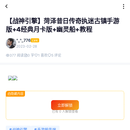
【战神引擎】菏泽昔日传奇执迷古镇手游
版+4经典月卡版+幽灵船+教程
^_^_776
LV4
2023-02-28
377 阅读
0 字
1 喜欢
5 评论
隐藏内容
立即解锁
已有
0
人解锁查看
#
战神引擎
#
手游服务端