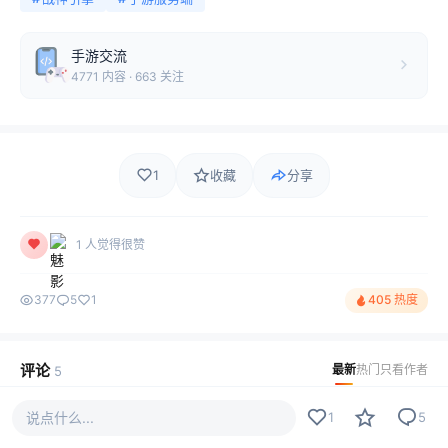
手游交流
4771 内容 · 663 关注
1
收藏
分享
1 人觉得很赞
377
5
1
405 热度
评论
最新
热门
只看作者
5
说点什么...
1
5
Jack1203
LV8
水贴是注定孤独的旅行，路上少不了吐槽和嘲笑。但那又怎