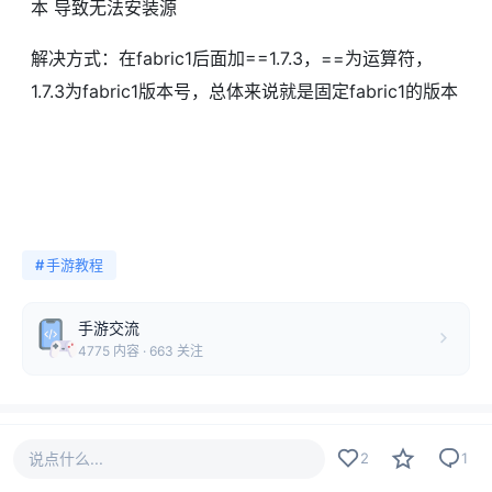
本 导致无法安装源
解决方式：在fabric1后面加==1.7.3，==为运算符，
1.7.3为fabric1版本号，总体来说就是固定fabric1的版本
#
手游教程
手游交流
4775 内容 · 663 关注
说点什么...
2
1
2
收藏
分享